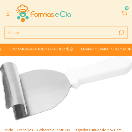
0
ENVIAMOS PARA TODO O MUNDO 🌎😃
ENVIAMOS PARA TODO O MUNDO 🌎
Início
.
Utensílios
.
Colheres e Espátulas
.
Raspador Canudo de Inox Com