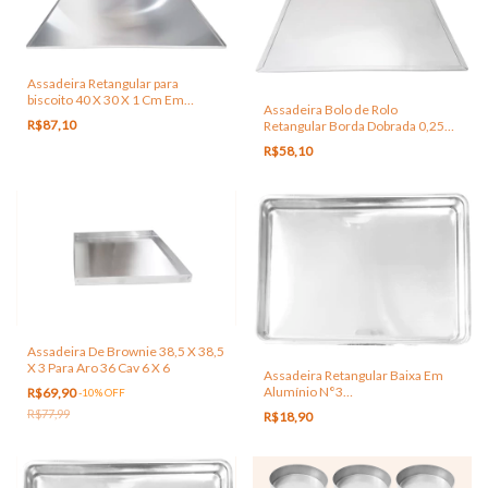
Assadeira Retangular para
biscoito 40 X 30 X 1 Cm Em
Assadeira Bolo de Rolo
Alumínio
R$87,10
Retangular Borda Dobrada 0,25
Cm Altura Em Alumínio
R$58,10
Assadeira De Brownie 38,5 X 38,5
X 3 Para Aro 36 Cav 6 X 6
Assadeira Retangular Baixa Em
Alumínio N°3
R$69,90
-
10
%
OFF
Medidas:35,7x25x4,0cm
R$77,99
R$18,90