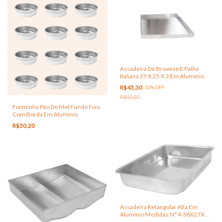
Assadeira De Brownie E Palha
Italiana 25 X 25 X 3 Em Alumínio
R$45,30
-
13
%
OFF
R$52,20
Forminha Pão De Mel Fundo Fixo
Com Borda Em Alumínio
R$30,20
Assadeira Retangular Alta Em
Alumínio Medidas:N°4-38X27X
5,5cm