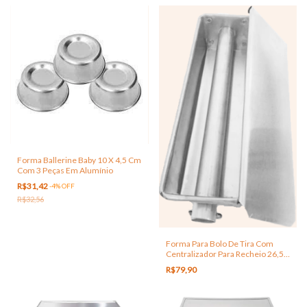
Forma Ballerine Baby 10 X 4,5 Cm
Com 3 Peças Em Alumínio
R$31,42
-
4
%
OFF
R$32,56
Forma Para Bolo De Tira Com
Centralizador Para Recheio 26,5 x
7 x 6 Cm
R$79,90