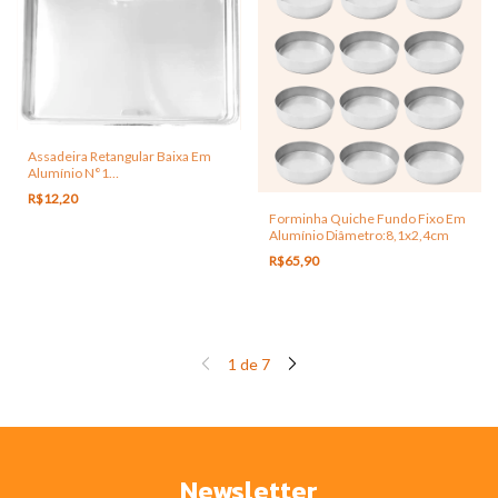
Assadeira Retangular Baixa Em
Alumínio N°1
Medidas:28,5x18,7x3,8cm
R$12,20
Forminha Quiche Fundo Fixo Em
Alumínio Diâmetro:8,1x2,4cm
R$65,90
1
de
7
Newsletter