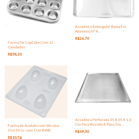
Assadeira Retangular Baixa Em
Alumínio N°4
Medidas:39x27,5x4,0cm
R$26,70
Forma De CupCake Com 12
Cavidades
R$58,20
Assadeira Perfurada 35 X 35 X 1,0
Cm Para Biscoito E Pães Em
Forma de Acetato com Silicone
Alumínio
Ovo 50 Gr com 1 Un BWB
R$69,30
R$10,56