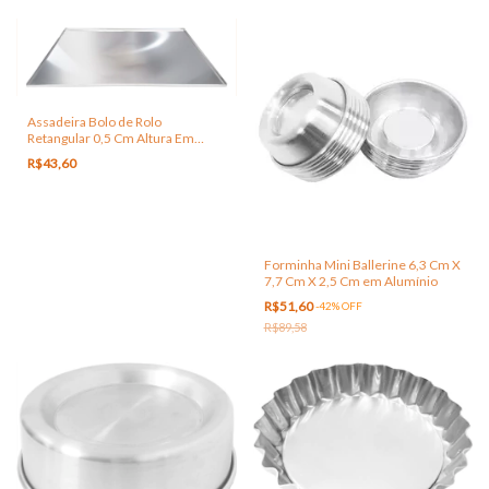
Assadeira Bolo de Rolo
Retangular 0,5 Cm Altura Em
Alumínio
R$43,60
Forminha Mini Ballerine 6,3 Cm X
7,7 Cm X 2,5 Cm em Alumínio
R$51,60
-
42
%
OFF
R$89,58