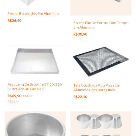
Forma Bolo Inglês Em Alumínio
R$26,40
Forma Pão De Forma Com Tampa
Em Alumínio
R$30,90
Assadeira De Brownie 37,5 X 31 X
Tela Quadrada Para Pizza Em
3 Para Aro 30 Cav 6 X 6
Alumínio Com Borda Inox
R$69,90
-
6
%
OFF
R$22,10
R$74,44