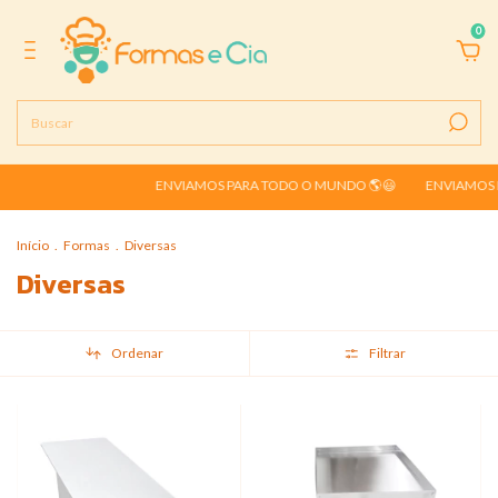
0
ENVIAMOS PARA TODO O MUNDO 🌎😃
ENVIAMOS PARA TO
Início
.
Formas
.
Diversas
Diversas
Ordenar
Filtrar