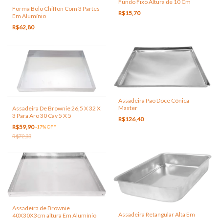
Fundo Fixo Altura de 10 Cm
Forma Bolo Chiffon Com 3 Partes
R$15,70
Em Alumínio
R$62,80
Assadeira Pão Doce Cônica
Master
Assadeira De Brownie 26,5 X 32 X
3 Para Aro 30 Cav 5 X 5
R$126,40
R$59,90
-
17
%
OFF
R$72,33
Assadeira de Brownie
Assadeira Retangular Alta Em
40X30X3cm altura Em Alumínio