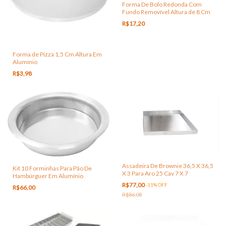
Forma De Bolo Redonda Com
Fundo Removível Altura de 8 Cm
R$17,20
Forma de Pizza 1,5 Cm Altura Em
Alumínio
R$3,98
Assadeira De Brownie 36,5 X 36,5
Kit 10 Forminhas Para Pão De
X 3 Para Aro 25 Cav 7 X 7
Hambúrguer Em Alumínio
R$77,00
-
11
%
OFF
R$66,00
R$86,08