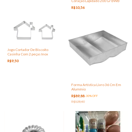
Coração Lapidado 200 Gr BWB
R$10,56
Jogo Cortador De Biscoito
Casinha Com 2 peças Inox
R$9,50
Forma Artística Livro 36 Cm Em
Alumínio
R$89,88
-
30
%
OFF
R$128,40