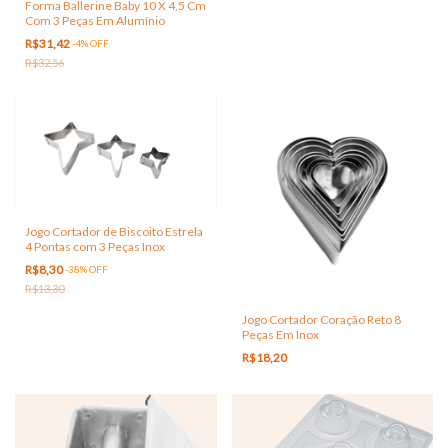
Forma Ballerine Baby 10 X 4,5 Cm
Com 3 Peças Em Alumínio
R$31,42
-
4
%
OFF
R$32,56
Jogo Cortador de Biscoito Estrela
4 Pontas com 3 Peças Inox
R$8,30
-
38
%
OFF
R$13,30
Jogo Cortador Coração Reto 8
Peças Em Inox
R$18,20