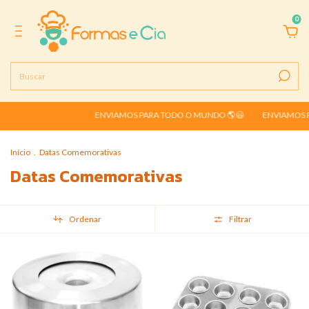
0
ENVIAMOS PARA TODO O MUNDO 🌎😃
ENVIAMOS PARA T
Início
.
Datas Comemorativas
Datas Comemorativas
Ordenar
Filtrar