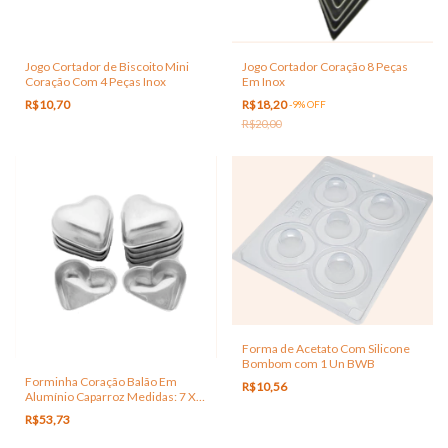
Jogo Cortador de Biscoito Mini
Jogo Cortador Coração 8 Peças
Coração Com 4 Peças Inox
Em Inox
R$10,70
R$18,20
-
9
%
OFF
R$20,00
Forma de Acetato Com Silicone
Bombom com 1 Un BWB
Forminha Coração Balão Em
R$10,56
Alumínio Caparroz Medidas: 7 X
2,5 Cm
R$53,73