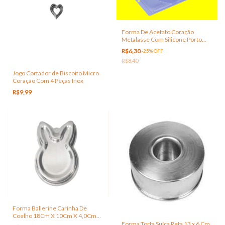
Forma De Acetato Coração
Metalasse Com Silicone Porto
Formas
R$6,30
-
25
%
OFF
R$8,40
Jogo Cortador de Biscoito Micro
Coração Com 4 Peças Inox
R$9,99
Forma Ballerine Carinha De
Coelho 18Cm X 10Cm X 4,0Cm
Rafisa
Forma Torta Suíça Reta 13 x 6 Cm