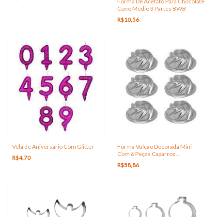
Forma De Acetato Para Chocolate
Cone Médio 3 Partes BWB
R$10,56
Vela de Aniversário Com Glitter
Forma Vulcão Decorada Mini
Com 6 Peças Caparroz
R$4,70
Diâmetro:9,0 X 3,5 CM
R$58,86