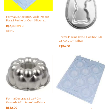
Forma De Acetato Ovo da Páscoa
Para 2 Recheios Com Silicone
Porto Formas
R$6,30
-
25
%
OFF
R$8,40
Forma Piscina Ovo E Coelho 18 X
13 X 5,0 Cm Rafisa
R$36,80
Forma Decorada 21 x 9 Cm
Gomada 4 Em Alumínio Rafisa
R$52,00