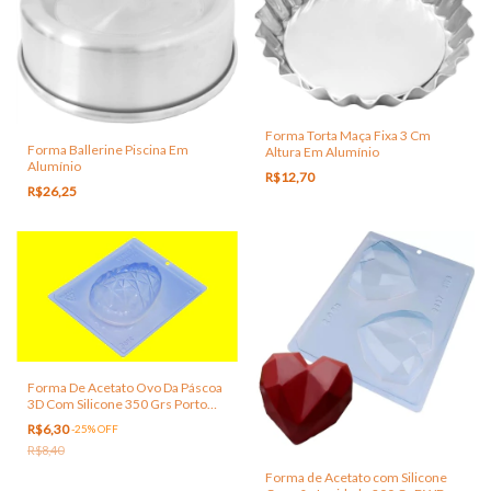
Forma Torta Maça Fixa 3 Cm
Forma Ballerine Piscina Em
Altura Em Alumínio
Alumínio
R$12,70
R$26,25
Forma De Acetato Ovo Da Páscoa
3D Com Silicone 350 Grs Porto
Formas
R$6,30
-
25
%
OFF
R$8,40
Forma de Acetato com Silicone