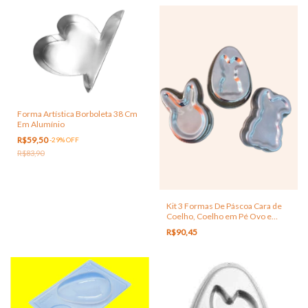
Forma Artística Borboleta 38 Cm
Em Alumínio
R$59,50
-
29
%
OFF
R$83,90
Kit 3 Formas De Páscoa Cara de
Coelho, Coelho em Pé Ovo e
Coelho
R$90,45