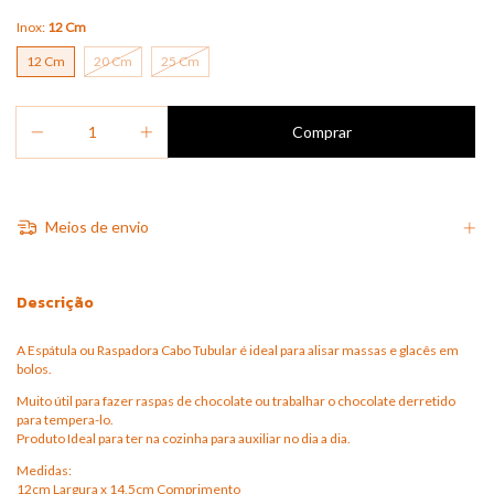
Inox:
12 Cm
12 Cm
20 Cm
25 Cm
Meios de envio
Descrição
A Espátula ou Raspadora Cabo Tubular é ideal para alisar massas e glacês em
bolos.
Muito útil para fazer raspas de chocolate ou trabalhar o chocolate derretido
para tempera-lo.
Produto Ideal para ter na cozinha para auxiliar no dia a dia.
Medidas:
12cm Largura x 14,5cm Comprimento