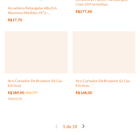
Com 20 Forminhas
Assadeira Retangular Alta Em
R$277,60
Alumínio Medidas:N°2-
30X21,5X4,5cm
R$17,70
Aro Cortador De Brownie 12 Cav
Aro Cortador De Brownie 30 Cav
Em Inox
Em Inox
R$168,00
R$189,90
-
28
%
OFF
R$262,54
1
de
18