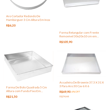
Aro Cortador Redondo De
Hambúrguer 3 Cm Altura Em Inox
R$6,20
Forma Retangular com Frente
Removível 30x20x10 cm em
Alum Sem Tampa
R$105,90
Assadeira De Brownie 37,5 X 31 X
3 Para Aro 30 Cav 6 X 6
Forma De Bolo Quadrada 5 Cm
Altura com Fundo Fixo Em
R$69,90
-
6
%
OFF
Alumínio
R$21,50
R$74,44