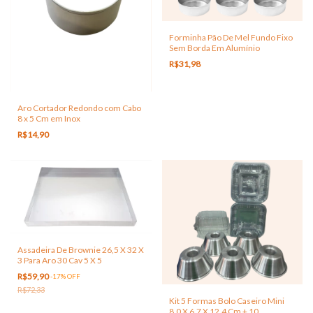
Forminha Pão De Mel Fundo Fixo
Sem Borda Em Alumínio
R$31,98
Aro Cortador Redondo com Cabo
8 x 5 Cm em Inox
R$14,90
Assadeira De Brownie 26,5 X 32 X
3 Para Aro 30 Cav 5 X 5
R$59,90
-
17
%
OFF
R$72,33
Kit 5 Formas Bolo Caseiro Mini
8,0 X 6,7 X 12,4 Cm + 10