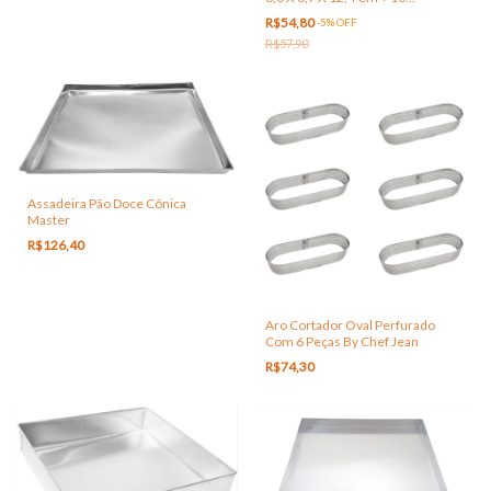
Embalagens Transparente
R$54,80
-
5
%
OFF
R$57,90
Assadeira Pão Doce Cônica
Master
R$126,40
Aro Cortador Oval Perfurado
Com 6 Peças By Chef Jean
R$74,30