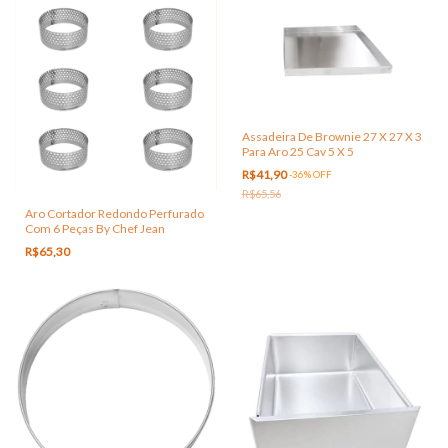
Assadeira De Brownie 27 X 27 X 3
Para Aro 25 Cav 5 X 5
R$41,90
-
36
%
OFF
R$65,56
Aro Cortador Redondo Perfurado
Com 6 Peças By Chef Jean
R$65,30