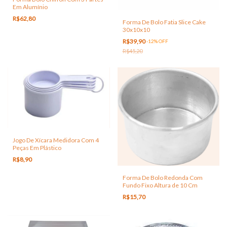
Em Alumínio
R$62,80
Forma De Bolo Fatia Slice Cake
30x10x10
R$39,90
-
12
%
OFF
R$45,20
Jogo De Xícara Medidora Com 4
Peças Em Plástico
R$8,90
Forma De Bolo Redonda Com
Fundo Fixo Altura de 10 Cm
R$15,70