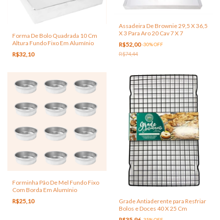
Assadeira De Brownie 29,5 X 36,5
X 3 Para Aro 20 Cav 7 X 7
Forma De Bolo Quadrada 10 Cm
Altura Fundo Fixo Em Alumínio
R$52,00
-
30
%
OFF
R$32,10
R$74,44
Forminha Pão De Mel Fundo Fixo
Com Borda Em Alumínio
Grade Antiaderente para Resfriar
R$25,10
Bolos e Doces 40 X 25 Cm
R$35,96
-
35
%
OFF