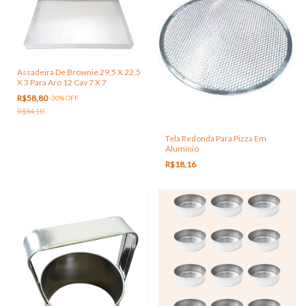
Assadeira De Brownie 29,5 X 22,5
X 3 Para Aro 12 Cav 7 X 7
R$58,80
-
30
%
OFF
R$84,10
Tela Redonda Para Pizza Em
Alumínio
R$18,16