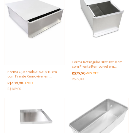
Forma Retangular 30x10x10 cm
com Frente Removível em
Alumínio
Forma Quadrada 30x30x10 cm
R$79,90
-
18
%
OFF
com Frente Removível em
R$97,80
Alumínio
R$139,90
-
17
%
OFF
R$169,00