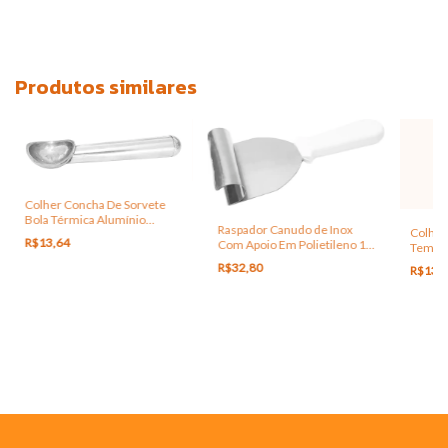
Produtos similares
Colher Concha De Sorvete
Bola Térmica Alumínio
Raspador Canudo de Inox
Colher 
Profissional
R$13,64
Com Apoio Em Polietileno 10
Tempe
Cm X 8 MM Espessura
R$32,80
R$13,