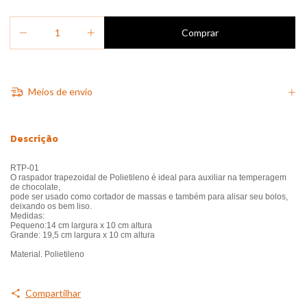
Meios de envio
Descrição
RTP-01
O raspador trapezoidal de Polietileno é ideal para auxiliar na temperagem
de chocolate,
pode ser usado como cortador de massas e também para alisar seu bolos,
deixando os bem liso.
Medidas:
Pequeno:14 cm largura x 10 cm altura
Grande: 19,5 cm largura x 10 cm altura
Material. Polietileno
Compartilhar