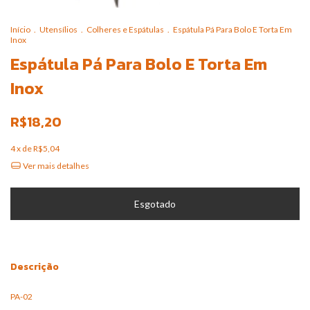
Início
.
Utensílios
.
Colheres e Espátulas
.
Espátula Pá Para Bolo E Torta Em
Inox
Espátula Pá Para Bolo E Torta Em
Inox
R$18,20
4
x de
R$5,04
Ver mais detalhes
Descrição
PA-02