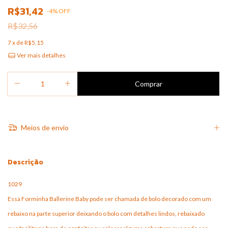
R$31,42
-
4
%
OFF
R$32,56
7
x de
R$5,15
Ver mais detalhes
Meios de envio
Descrição
1029
Essa Forminha Ballerine Baby pode ser chamada de bolo decorado com um
rebaixo na parte superior deixando o bolo com detalhes lindos, rebaixado