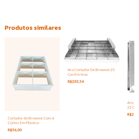
Produtos similares
Aro Cortador De Brownie 25
Cav Em Inox
R$233,54
Aro Co
25 Cav
R$214
Cortador de Brownie Com 6
Cortes Em Plástico
R$56,00