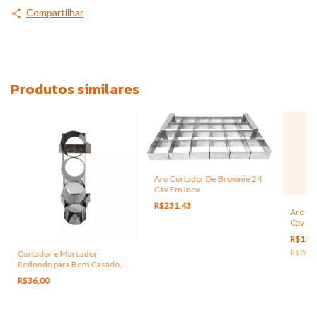
Compartilhar
Produtos similares
Aro Cortador De Brownie 24
Cav Em Inox
R$231,43
Aro Co
Cav Em
R$189
R$262,
Cortador e Marcador
Redondo para Bem Casado,
Brownie ou Canapé
R$36,00