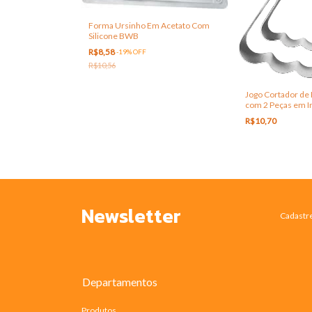
Forma Ursinho Em Acetato Com
Silicone BWB
R$8,58
-
19
%
OFF
R$10,56
Jogo Cortador de
com 2 Peças em I
R$10,70
Newsletter
Cadastre
Departamentos
Produtos