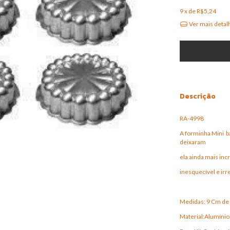
9
x de
R$5,24
Ver mais detal
Descrição
RA-4998
A forminha Mini ba
deixaram
ela ainda mais inc
inesquecível e irre
Medidas: 9 Cm de
Material:Alumínio