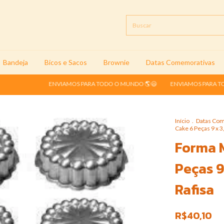
Bandeja
Bicos e Sacos
Brownie
Datas Comemorativas
ENVIAMOS PARA TODO O MUNDO 🌎😃
ENVIAMOS PARA TODO O MUN
Início
.
Datas Co
Cake 6 Peças 9 x 
Forma M
Peças 9
Rafisa
R$40,10