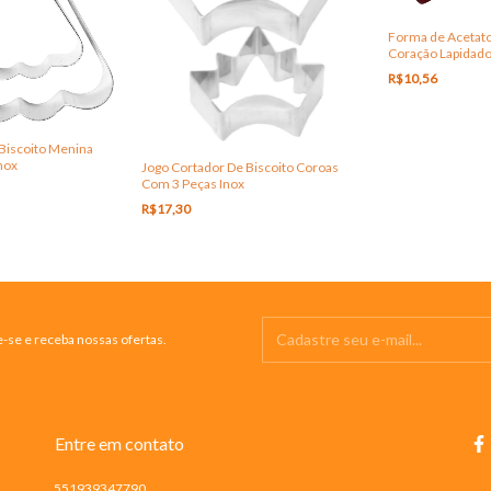
Forma de Acetato
Coração Lapidad
R$10,56
 Biscoito Menina
nox
Jogo Cortador De Biscoito Coroas
Com 3 Peças Inox
R$17,30
-se e receba nossas ofertas.
Entre em contato
551939347790