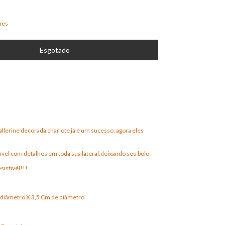
hes
llerine decorada charlote já é um sucesso, agora eles
rível com detalhes em toda sua lateral,deixando seu bolo
sistivél!!!
 diâmetro X 3,5 Cm de diâmetro