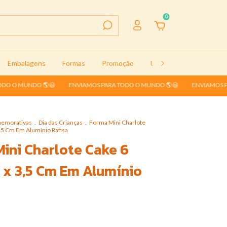
0
Embalagens
Formas
Promoção
Utensílios
Contato
DO 🌎😃
ENVIAMOS PARA TODO O MUNDO 🌎😃
ENVIAMOS PARA TODO
memorativas
.
Dia das Crianças
.
Forma Mini Charlote
3,5 Cm Em Alumínio Rafisa
ini Charlote Cake 6
 x 3,5 Cm Em Alumínio