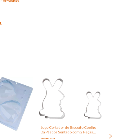
6 Forminhas.
r
Jogo Cortador de Biscoito Coelho
Da Páscoa Sentado com 2 Peças
Inox