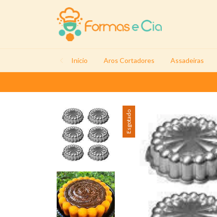
Início
Aros Cortadores
Assadeiras
Esgotado