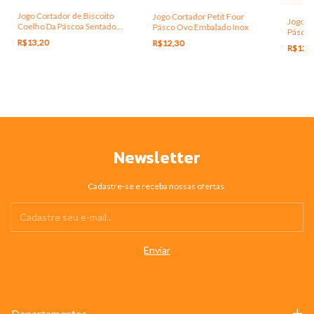
Jogo Cortador de Biscoito
Jogo Cortador Petit Four
Jogo C
Coelho Da Páscoa Sentado
Pásco Ovo Embalado Inox
Páscoa
com 2 Peças Inox
R$13,20
R$12,30
R$12,
Newsletter
Cadastre-se e receba nossas ofertas.
Departamentos