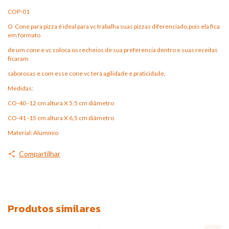
COP-01
O Cone para pizza é ideal para vc trabalha suas pizzas diferenciado,pois ela fica
em formato
de um cone e vc coloca os recheios de sua preferencia dentro e suas receitas
ficaram
saborosas e com esse cone vc terá agilidade e praticidade,
Medidas:
CO-40 -12 cm altura X 5,5 cm diâmetro
CO-41 -15 cm altura X 6,5 cm diâmetro
Material: Alumínio
Compartilhar
Produtos similares