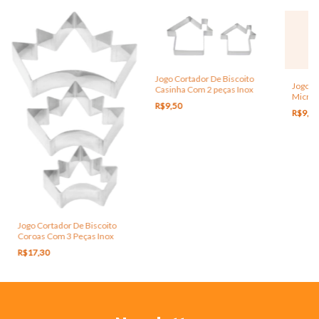
Jogo Cortador De Biscoito
Jogo C
Casinha Com 2 peças Inox
Micro 
R$9,50
Inox
R$9,9
Jogo Cortador De Biscoito
Coroas Com 3 Peças Inox
R$17,30