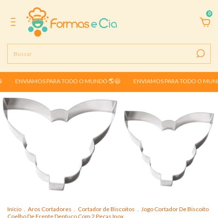
0
ENVIAMOS PARA TODO O MUNDO 🌎😃
ENVIAMOS PARA TODO O MUND
Início
.
Aros Cortadores
.
Cortador de Biscoitos
.
Jogo Cortador De Biscoito
Coelho De Frente Dentuço Com 2 Peças Inox