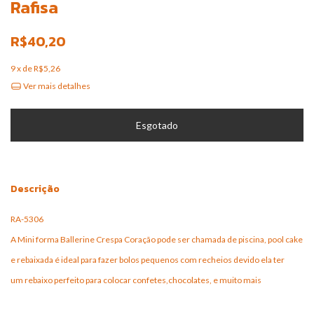
Rafisa
R$40,20
9
x de
R$5,26
Ver mais detalhes
Descrição
RA-5306
A Mini forma Ballerine Crespa Coração pode ser chamada de piscina, pool cake
e rebaixada é ideal para fazer bolos pequenos com recheios devido ela ter
um rebaixo perfeito para colocar confetes,chocolates, e muito mais