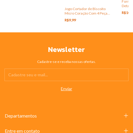
Forma 
Detalh
Jogo Cortador de Biscoito
Silico
R$10,
Micro Coração Com 4 Peças
Inox
R$9,99
Newsletter
Cadastre-se e receba nossas ofertas.
Departamentos
Entre em contato