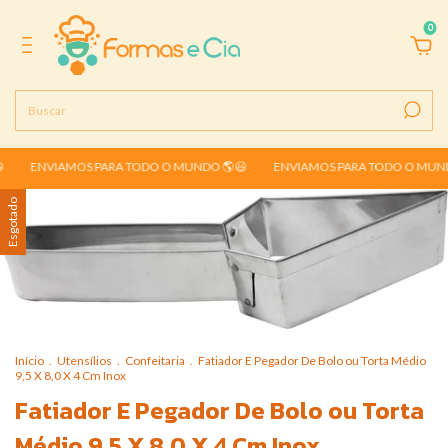
0
ENVIAMOS PARA TODO O MUNDO 🌎😃
ENVIAMOS PARA TODO O MUNDO 🌎
Esgotado
Início
.
Utensílios
.
Confeitaria
.
Fatiador E Pegador De Bolo ou Torta Médio
9,5 X 8,0 X 4 Cm Inox
Fatiador E Pegador De Bolo ou Torta
Médio 9,5 X 8,0 X 4 Cm Inox